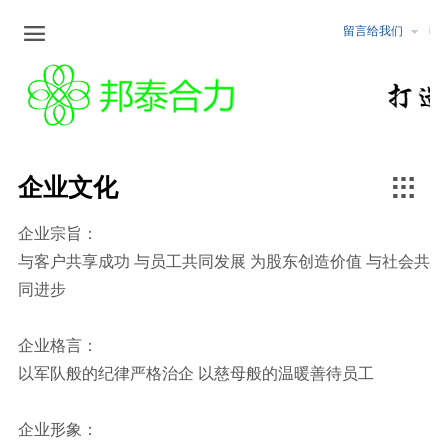

留言给我们
企业文化
新闻中心
公告公示
服务范围
企业文化
最新动态
化工
安全评价
行业资讯
非煤矿山
职业卫生检测与危害评价

企业文化
冶金
安全生产标准化
企业宗旨：
煤矿
矿山设计咨询/矿山储量核查
与客户共享成功 与员工共同发展 为股东创造价值 与社会共
行业行规
固体矿产地质勘查/坑探
同进步
可行性研究报告编制
企业格言：
以军队般的纪律严格治企 以慈母般的温暖善待员工
水土保持/土地复垦方案编制
企业形象：
环境监测与评价