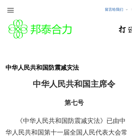

留言给我们
企业文化
新闻中心
公告公示
服务范围
企业文化
最新动态
化工
安全评价
行业资讯
非煤矿山
职业卫生检测与危害评价
冶金
安全生产标准化
中华人民共和国防震减灾法
煤矿
矿山设计咨询/矿山储量核查
中华人民共和国主席令
行业行规
固体矿产地质勘查/坑探
第七号
可行性研究报告编制
水土保持/土地复垦方案编制
《中华人民共和国防震减灾法》已由中
华人民共和国第十一届全国人民代表大会常
环境监测与评价