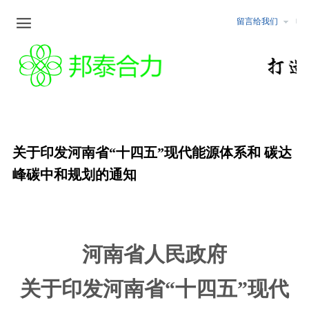

留言给我们
企业文化
新闻中心
公告公示
服务范围
企业文化
最新动态
化工
安全评价
行业资讯
非煤矿山
职业卫生检测与危害评价
冶金
安全生产标准化
关于印发河南省“十四五”现代能源体系和 碳达
煤矿
矿山设计咨询/矿山储量核查
峰碳中和规划的通知
行业行规
固体矿产地质勘查/坑探
可行性研究报告编制
河南省人民政府
水土保持/土地复垦方案编制
关于印发河南省“十四五”现代
环境监测与评价