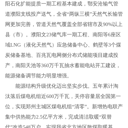
阳石化扩能提质一期工程基本建成，鄂安沧输气管
道濮阳支线投产送气，全省“两纵三横”天然气长输管
网更加完善，管道天然气覆盖全部省辖市及90%以上
县（市）。濮阳文23储气库一期工程、南阳等6座区
域LNG（液化天然气）应急储备中心、鹤壁等3个煤
炭储备基地、百兆瓦电网侧分布式储能项目建成投
产，南阳天池等360万千瓦抽水蓄能电站开工建设，
能源储备调节能力明显增强。
能源结构升级优化迈出坚实步伐。五年累计淘
汰落后煤电机组近600万千瓦，关停容量居全国第一
位，实现郑州主城区煤电机组“清零”。新增热电联产
集中供热能力2.5亿平方米，完成清洁取暖“双替
代”改造548万户，实现我省北方地区散煤取暖基