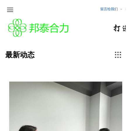

留言给我们
企业文化
新闻中心
公告公示
服务范围
企业文化
最新动态
化工
安全评价
行业资讯
非煤矿山
职业卫生检测与危害评价

最新动态
冶金
安全生产标准化
煤矿
矿山设计咨询/矿山储量核查
行业行规
固体矿产地质勘查/坑探
可行性研究报告编制
水土保持/土地复垦方案编制
环境监测与评价