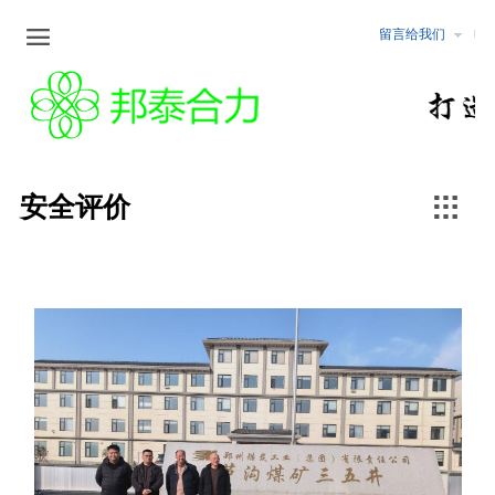

留言给我们
企业文化
新闻中心
公告公示
服务范围
企业文化
最新动态
化工
安全评价
行业资讯
非煤矿山
职业卫生检测与危害评价

安全评价
冶金
安全生产标准化
煤矿
矿山设计咨询/矿山储量核查
行业行规
固体矿产地质勘查/坑探
可行性研究报告编制
水土保持/土地复垦方案编制
环境监测与评价